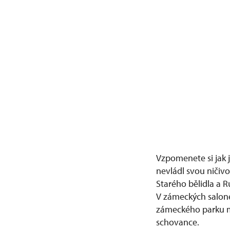
Vzpomenete si jak j
nevládl svou ničivo
Starého bělidla a 
V zámeckých salone
zámeckého parku mů
schovance.