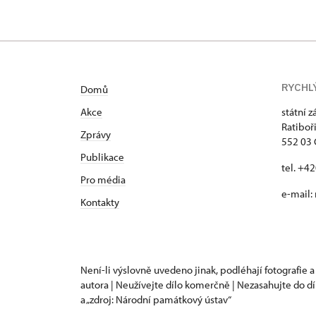
RYCHL
Domů
Akce
státní 
Ratiboř
Zprávy
552 03 
Publikace
tel. +4
Pro média
e-mail:
Kontakty
Není-li výslovně uvedeno jinak, podléhají fotografie a
autora | Neužívejte dílo komerčně | Nezasahujte do dí
a „zdroj: Národní památkový ústav“