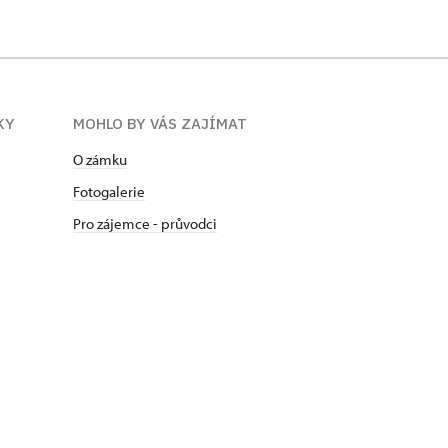
KY
MOHLO BY VÁS ZAJÍMAT
O zámku
Fotogalerie
Pro zájemce - průvodci