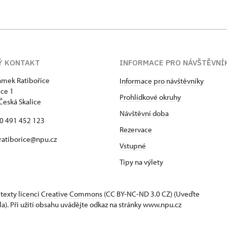
Ý KONTAKT
INFORMACE PRO NÁVŠTĚVNÍ
zámek Ratibořice
Informace pro návštěvníky
ice 1
Prohlídkové okruhy
Česká Skalice
Návštěvní doba
20 491 452 123
Rezervace
 ratiborice@npu.cz
Vstupné
Tipy na výlety
 texty
licenci Creative Commons
(CC BY-NC-ND 3.0 CZ) (Uveďte
la). Při užití obsahu uvádějte odkaz na stránky www.npu.cz