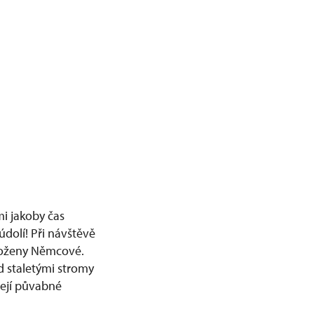
mi jakoby čas
údolí! Při návštěvě
 Boženy Němcové.
 staletými stromy
její půvabné