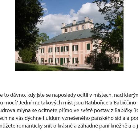
e to dávno, kdy jste se naposledy ocitli v místech, nad který
u mocí? Jedním z takových míst jsou Ratibořice a Babiččino 
Rudrova mlýna se ocitnete přímo ve světě postav z Babičky
ch na vás dýchne fluidum vznešeného panského sídla a pod
žete romanticky snít o krásné a záhadné paní kněžně a o 