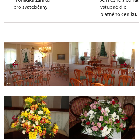
pro svatebčany
vstupné dle
platného ceníku.