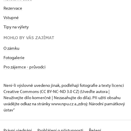
Rezervace
Vstupné
Tipy na výlety
MOHLO BY VÁS ZAJÍMAT
O zámku
Fotogalerie
Pro zájemce - průvodci
Není-li výslovně uvedeno jinak, podléhají fotografie a texty
licenci
Creative Commons
(CC BY-NC-ND 3.0 CZ) (Uveďte autora |
Neužívejte dílo komerčně | Nezasahujte do díla). Při užití obsahu
uvádějte odkaz na stránky www.npu.cz a „zdroj: Národní památkový
ústav“
Právní ujednání
Prohlášení o přístupnosti
Řešení