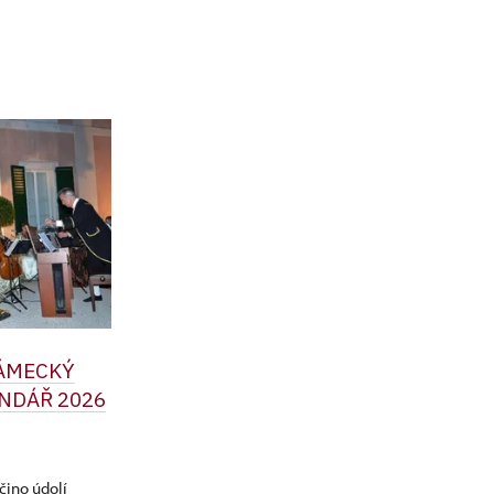
ZÁMECKÝ
NDÁŘ 2026
čino údolí