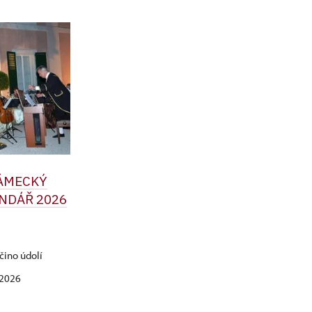
ZÁMECKÝ
NDÁŘ 2026
čino údolí
. 2026