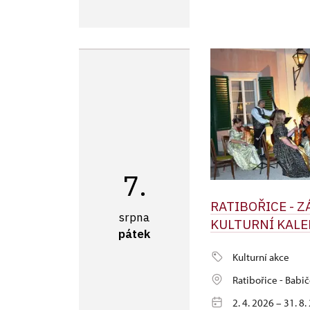
7.
RATIBOŘICE - 
srpna
KULTURNÍ KALE
pátek
Kulturní akce
Ratibořice - Babič
2. 4. 2026 – 31. 8