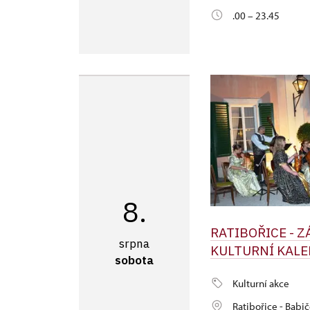
.00 – 23.45
8.
RATIBOŘICE - 
srpna
KULTURNÍ KALE
sobota
Kulturní akce
Ratibořice - Babič