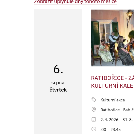
Zobrazit uplynulé dny tohoto měsíce
6.
RATIBOŘICE - 
srpna
KULTURNÍ KALE
čtvrtek
Kulturní akce
Ratibořice - Babič
2. 4. 2026 – 31. 8
.00 – 23.45