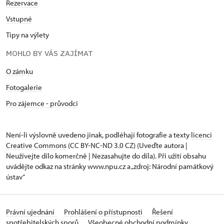
Rezervace
Vstupné
Tipy na výlety
MOHLO BY VÁS ZAJÍMAT
O zámku
Fotogalerie
Pro zájemce - průvodci
Není-li výslovně uvedeno jinak, podléhají fotografie a texty
licenci
Creative Commons
(CC BY-NC-ND 3.0 CZ) (Uveďte autora |
Neužívejte dílo komerčně | Nezasahujte do díla). Při užití obsahu
uvádějte odkaz na stránky www.npu.cz a „zdroj: Národní památkový
ústav“
Právní ujednání
Prohlášení o přístupnosti
Řešení
spotřebitelských sporů
Všeobecné obchodní podmínky