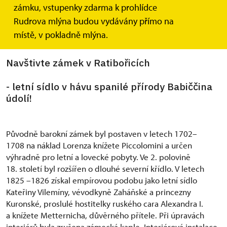
zámku, vstupenky zdarma k prohlídce
Rudrova mlýna budou vydávány přímo na
místě, v pokladně mlýna.
Navštivte zámek v Ratibořicích
- letní sídlo v hávu spanilé přírody Babiččina
údolí!
Původně barokní zámek byl postaven v letech 1702–
1708 na náklad Lorenza knížete Piccolomini a určen
výhradně pro letní a lovecké pobyty. Ve 2. polovině
18. století byl rozšířen o dlouhé severní křídlo. V letech
1825 –1826 získal empírovou podobu jako letní sídlo
Kateřiny Vilemíny, vévodkyně Zaháňské a princezny
Kuronské, proslulé hostitelky ruského cara Alexandra I.
a knížete Metternicha, důvěrného přítele. Při úpravách
interiérů byla zrušena zámecká kaple. Interiérová instalace