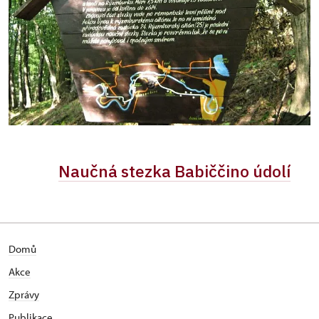
Naučná stezka Babiččino údolí
Domů
Akce
Zprávy
Publikace