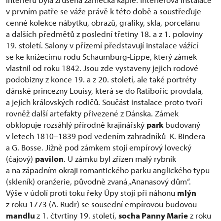
v prvním patře se váže právě k této době a soustřeďuje
cenné kolekce nábytku, obrazů, grafiky, skla, porcelánu
a dalších předmětů z poslední třetiny 18. a z 1. poloviny
19. století. Salony v přízemí představují instalace vážící
se ke knížecímu rodu Schaumburg-Lippe, který zámek
vlastnil od roku 1842. Jsou zde vystaveny jejich rodové
podobizny z konce 19. a z 20. století, ale také portréty
dánské princezny Louisy, která se do Ratibořic provdala,
a jejích královských rodičů. Součást instalace proto tvoří
rovněž další artefakty přivezené z Dánska. Zámek
obklopuje rozsáhlý přírodně krajinářský
park
budovaný
v letech 1810–1839 pod vedením zahradníků K. Bindera
a G. Bosse. Jižně pod zámkem stojí empírový lovecký
(čajový)
pavilon
. U zámku byl zřízen malý rybník
a na západním okraji romantického parku anglického typu
(skleník) oranžerie, původně zvaná „Ananasový dům“.
Výše v údolí proti toku řeky Úpy stojí při náhonu
mlýn
z roku 1773 (A. Rudr) se sousední empírovou budovou
mandlu
z 1. čtvrtiny 19. století,
socha Panny Marie
z roku