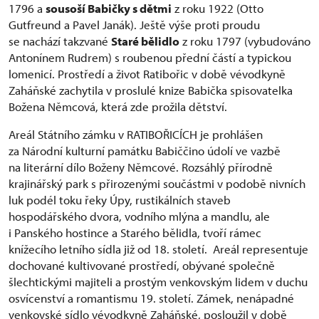
1796 a
sousoší Babičky s dětmi
z roku 1922 (Otto
Gutfreund a Pavel Janák). Ještě výše proti proudu
se nachází takzvané
Staré bělidlo
z roku 1797 (vybudováno
Antonínem Rudrem) s roubenou přední částí a typickou
lomenicí. Prostředí a život Ratibořic v době vévodkyně
Zaháňské zachytila v proslulé knize Babička spisovatelka
Božena Němcová, která zde prožila dětství.
Areál Státního zámku v RATIBOŘICÍCH je prohlášen
za Národní kulturní památku Babiččino údolí ve vazbě
na literární dílo Boženy Němcové. Rozsáhlý přírodně
krajinářský park s přirozenými součástmi v podobě nivních
luk podél toku řeky Úpy, rustikálních staveb
hospodářského dvora, vodního mlýna a mandlu, ale
i Panského hostince a Starého bělidla, tvoří rámec
knížecího letního sídla již od 18. století. Areál representuje
dochované kultivované prostředí, obývané společně
šlechtickými majiteli a prostým venkovským lidem v duchu
osvícenství a romantismu 19. století. Zámek, nenápadné
venkovské sídlo vévodkyně Zaháňské, posloužil v době