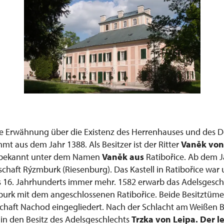
iche Erwähnung über die Existenz des Herrenhauses und des D
mmt aus dem Jahr 1388. Als Besitzer ist der Ritter
Vaněk vo
bekannt unter dem Namen
Vaněk aus
Ratibořice. Ab dem 
rschaft Rýzmburk (Riesenburg). Das Kastell in Ratibořice wa
es 16. Jahrhunderts immer mehr. 1582 erwarb das Adelsgesc
rk mit dem angeschlossenen Ratibořice. Beide Besitztüme
chaft Nachod eingegliedert. Nach der Schlacht am Weißen 
in den Besitz des Adelsgeschlechts
Trzka von Leipa. Der l