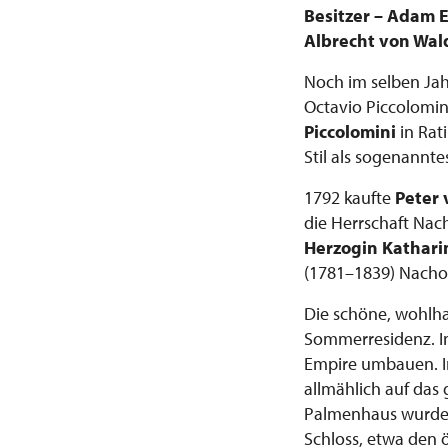
Besitzer – Adam 
Albrecht von Wald
Noch im selben Jah
Octavio Piccolomini
Piccolomini
in Rat
Stil als sogenannte
1792 kaufte
Peter 
die Herrschaft Nac
Herzogin Kathari
(1781–1839) Nachod
Die schöne, wohlha
Sommerresidenz. In 
Empire umbauen. In
allmählich auf das
Palmenhaus wurden 
Schloss, etwa den 