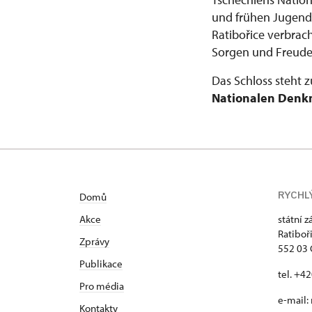
und frühen Jugend,
Ratibořice verbrac
Sorgen und Freude
Das Schloss steht 
Nationalen Denk
RYCHL
Domů
Akce
státní 
Ratiboř
Zprávy
552 03 
Publikace
tel. +4
Pro média
e-mail:
Kontakty