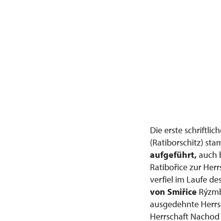
Die erste schriftl
(Ratiborschitz) sta
aufgeführt,
auch 
Ratibořice zur Her
verfiel im Laufe d
von Smiřice
Rýzmbu
ausgedehnte Herrs
Herrschaft Nachod 