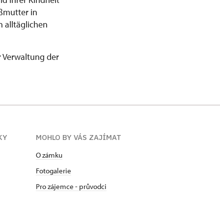
ßmutter in
 alltäglichen
 Verwaltung der
KY
MOHLO BY VÁS ZAJÍMAT
O zámku
Fotogalerie
Pro zájemce - průvodci