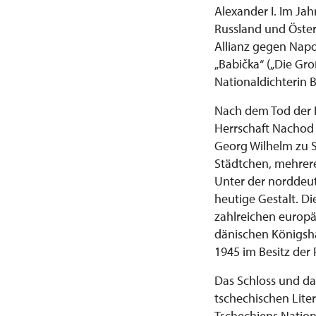
Alexander I. Im Jah
Russland und Öster
Allianz gegen Napol
„Babička“ („Die Gr
Nationaldichterin
Nach dem Tod der 
Herrschaft Nachod
Georg Wilhelm zu 
Städtchen, mehrere
Unter der norddeuts
heutige Gestalt. 
zahlreichen europ
dänischen Königshau
1945 im Besitz der
Das Schloss und d
tschechischen Lite
Tschechiens Nation