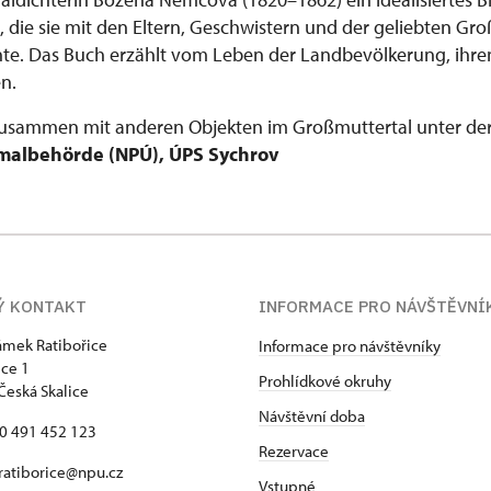
 die sie mit den Eltern, Geschwistern und der geliebten Gro
hte. Das Buch erzählt vom Leben der Landbevölkerung, ihren
n.
zusammen mit anderen Objekten im Großmuttertal unter der
malbehörde (NPÚ), ÚPS
Sychrov
Ý KONTAKT
INFORMACE PRO NÁVŠTĚVNÍ
zámek Ratibořice
Informace pro návštěvníky
ice 1
Prohlídkové okruhy
Česká Skalice
Návštěvní doba
20 491 452 123
Rezervace
 ratiborice@npu.cz
Vstupné