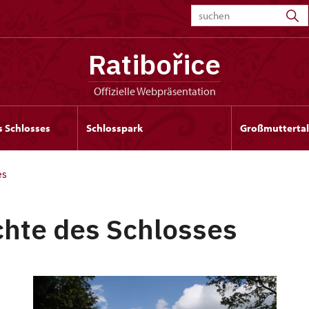
Ratibořice
offizielle Webpräsentation
s Schlosses
Schlosspark
Großmuttertal
es
hte des Schlosses