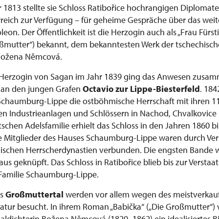
r 1813 stellte sie Schloss Ratibořice hochrangigen Diplomat
reich zur Verfügung – für geheime Gespräche über das wei
eon. Der Öffentlichkeit ist die Herzogin auch als „Frau Für
oßmutter“) bekannt, dem bekanntesten Werk der tschechisc
 Božena Němcová.
Herzogin von Sagan im Jahr 1839 ging das Anwesen zusam
 an den jungen Grafen
Octavio zur Lippe-Biesterfeld
. 184
Schaumburg-Lippe die ostböhmische Herrschaft mit ihren 1
n Industrieanlagen und Schlössern in Nachod, Chvalkovice 
chen Adelsfamilie erhielt das Schloss in den Jahren 1860 bi
Die Mitglieder des Hauses Schaumburg-Lippe waren durch V
äischen Herrscherdynastien verbunden. Die engsten Bande
s geknüpft. Das Schloss in Ratibořice blieb bis zur Verstaa
 Familie Schaumburg-Lippe.
as
Großmuttertal
werden vor allem wegen des meistverkauft
ratur besucht. In ihrem Roman „Babička“ („Die Großmutter“) 
aldichterin Božena Němcová (1820–1862) ein idealisiertes Bil