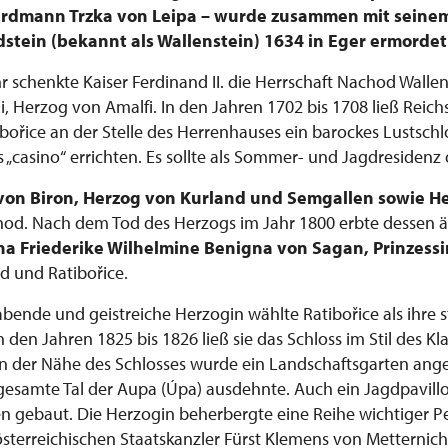
Erdmann Trzka von Leipa – wurde zusammen mit sein
stein (bekannt als Wallenstein) 1634 in Eger ermordet
r schenkte Kaiser Ferdinand II. die Herrschaft Nachod Walle
, Herzog von Amalfi. In den Jahren 1702 bis 1708 ließ Reich
ibořice an der Stelle des Herrenhauses ein barockes Lustschlo
s „casino“ errichten. Es sollte als Sommer- und Jagdresidenz
von Biron, Herzog von Kurland und Semgallen sowie H
hod. Nach dem Tod des Herzogs im Jahr 1800 erbte dessen äl
na Friederike Wilhelmine Benigna von Sagan, Prinzess
 und Ratibořice.
bende und geistreiche Herzogin wählte Ratibořice als ihre 
den Jahren 1825 bis 1826 ließ sie das Schloss im Stil des Kl
 der Nähe des Schlosses wurde ein Landschaftsgarten angel
 gesamte Tal der Aupa (Úpa) ausdehnte. Auch ein Jagdpavill
gebaut. Die Herzogin beherbergte eine Reihe wichtiger Pe
österreichischen Staatskanzler Fürst Klemens von Metternic