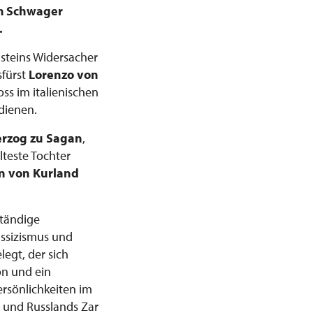
em Schwager
.
nsteins Widersacher
sfürst
Lorenzo von
ss im italienischen
 dienen.
erzog zu Sagan
,
teste Tochter
in von Kurland
ständige
assizismus und
egt, der sich
on und ein
rsönlichkeiten im
h und Russlands Zar