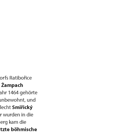
orfs Ratibořice
n Žampach
Jahr 1464 gehörte
r unbewohnt, und
hlecht
Smiřický
r wurden in die
Berg kam die
etzte böhmische