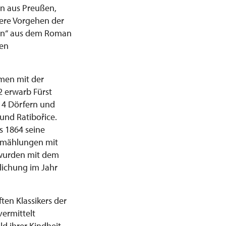
en aus Preußen,
tere Vorgehen der
stin“ aus dem Roman
hen
men mit der
2 erwarb Fürst
14 Dörfern und
und Ratibořice.
s 1864 seine
ermählungen mit
 wurden mit dem
tlichung im Jahr
en Klassikers der
vermittelt
d ihrer Kindheit