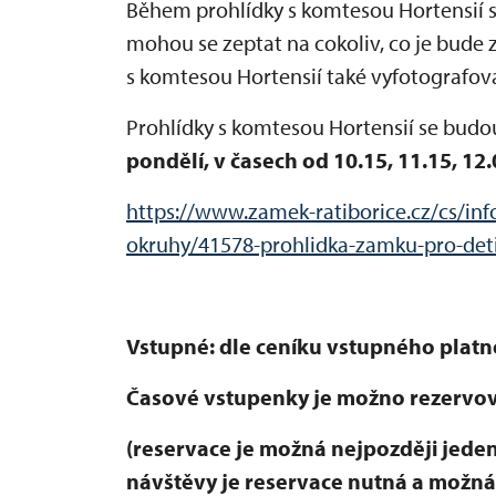
Během prohlídky s komtesou Hortensií s
mohou se zeptat na cokoliv, co je bude 
s komtesou Hortensií také vyfotografova
Prohlídky s komtesou Hortensií se bud
pondělí, v časech od 10.15, 11.15, 12.
https://www.zamek-ratiborice.cz/cs/in
okruhy/41578-prohlidka-zamku-pro-deti
Vstupné: dle ceníku vstupného platn
Časové vstupenky je možno rezervo
(reservace je možná nejpozději jed
návštěvy je reservace nutná a možn