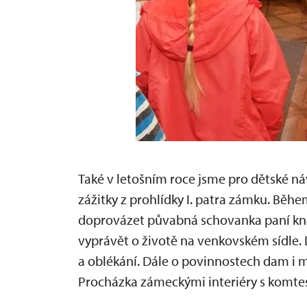
Také v letošním roce jsme pro dětské náv
zážitky z prohlídky I. patra zámku. Běh
doprovázet půvabná schovanka paní kn
vyprávět o životě na venkovském sídle. 
a oblékání. Dále o povinnostech dam i m
Procházka zámeckými interiéry s komte