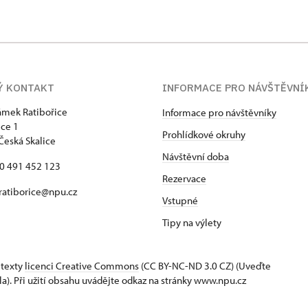
Ý KONTAKT
INFORMACE PRO NÁVŠTĚVNÍ
zámek Ratibořice
Informace pro návštěvníky
ice 1
Prohlídkové okruhy
Česká Skalice
Návštěvní doba
20 491 452 123
Rezervace
 ratiborice@npu.cz
Vstupné
Tipy na výlety
 texty
licenci Creative Commons
(CC BY-NC-ND 3.0 CZ) (Uveďte
la). Při užití obsahu uvádějte odkaz na stránky www.npu.cz