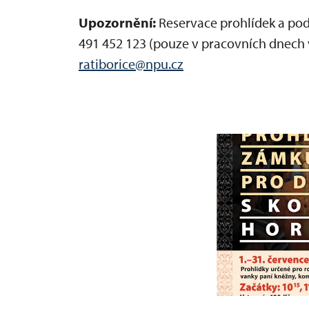
Upozornění:
Reservace prohlídek a pod
491 452 123 (pouze v pracovních dnech v
ratiborice@npu.cz