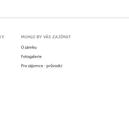
KY
MOHLO BY VÁS ZAJÍMAT
O zámku
Fotogalerie
Pro zájemce - průvodci