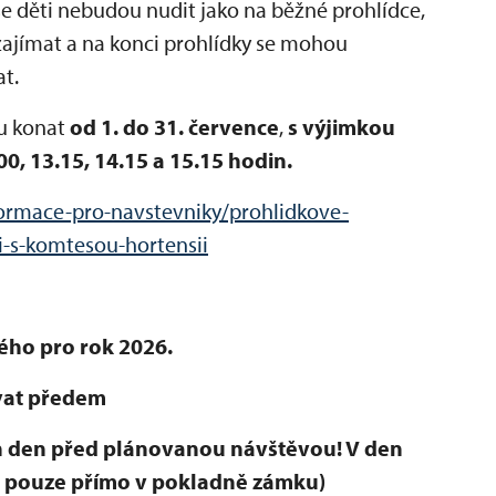
e děti nebudou nudit jako na běžné prohlídce,
zajímat a na konci prohlídky se mohou
t.
ou konat
od 1. do 31. července
,
s výjimkou
00, 13.15, 14.15 a 15.15 hodin.
formace-pro-navstevniky/prohlidkove-
-s-komtesou-hortensii
ého pro rok 2026.
vat předem
en den před plánovanou návštěvou! V den
á pouze přímo v pokladně zámku)