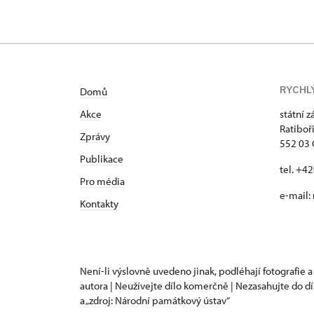
RYCHL
Domů
Akce
státní 
Ratiboř
Zprávy
552 03 
Publikace
tel. +4
Pro média
e-mail:
Kontakty
Není-li výslovně uvedeno jinak, podléhají fotografie a
autora | Neužívejte dílo komerčně | Nezasahujte do dí
a „zdroj: Národní památkový ústav“