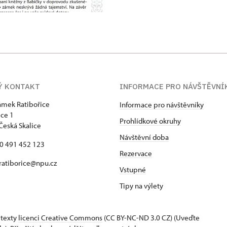
Ý KONTAKT
INFORMACE PRO NÁVŠTĚVNÍ
zámek Ratibořice
Informace pro návštěvníky
ice 1
Prohlídkové okruhy
Česká Skalice
Návštěvní doba
20 491 452 123
Rezervace
 ratiborice@npu.cz
Vstupné
Tipy na výlety
 texty
licenci Creative Commons
(CC BY-NC-ND 3.0 CZ) (Uveďte