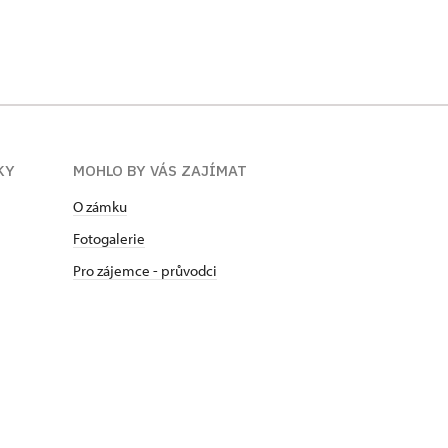
KY
MOHLO BY VÁS ZAJÍMAT
O zámku
Fotogalerie
Pro zájemce - průvodci