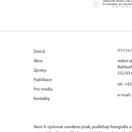
RYCHL
Domů
Akce
státní 
Ratiboř
Zprávy
552 03 
Publikace
tel. +4
Pro média
e-mail:
Kontakty
Není-li výslovně uvedeno jinak, podléhají fotografie a