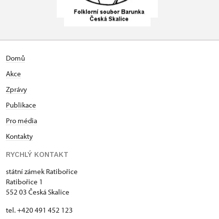
Domů
Akce
Zprávy
Publikace
Pro média
Kontakty
RYCHLÝ KONTAKT
státní zámek Ratibořice
Ratibořice 1
552 03 Česká Skalice
tel. +420 491 452 123