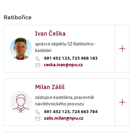
Ratibořice
Ivan Češka
správce objektu SZ Ratibořice -
kastelán
491 452 123, 723 468 183
ceska.ivan@npu.cz
Zámek Ratibořice
Milan Záliš
Ratibořice 1/, Ratibořice
zástupce kastelána, pracovník
návštěvnického provozu
491 452 123, 724 663 784
zalis.milan@npu.cz
Zámek Ratibořice