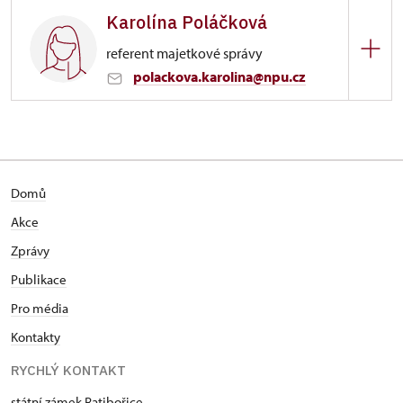
Karolína Poláčková
Ratibořice 1/, Ratibořice
referent majetkové správy
svatby
polackova.karolina@npu.cz
Zámek Ratibořice
Ratibořice 1/, Ratibořice
8 - 16 hod
Domů
491 452 123, 724 663 682
Akce
Zprávy
Publikace
Pro média
Kontakty
RYCHLÝ KONTAKT
státní zámek Ratibořice