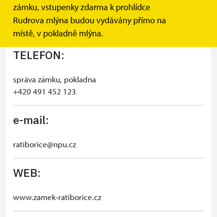
státní zámek Ratibořice
zámku, vstupenky zdarma k prohlídce
Ratibořice 1
Rudrova mlýna budou vydávány přímo na
552 03 Česká Skalice
místě, v pokladně mlýna.
TELEFON:
správa zámku, pokladna
+420 491 452 123
e-mail:
ratiborice@npu.cz
WEB:
www.zamek-ratiborice.cz