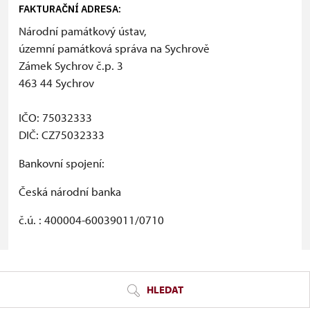
FAKTURAČNÍ
ADRESA:
Národní památkový ústav,
územní památková správa na Sychrově
Zámek Sychrov č.p. 3
463 44 Sychrov
IČO: 75032333
DIČ: CZ75032333
Bankovní spojení:
Česká národní banka
č.ú. : 400004-60039011/0710
© Seznam.cz a.s. a další
HLEDAT