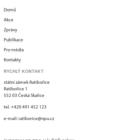
Domů
Akce
Zprávy
Publikace
Pro média
Kontakty
RYCHLÝ KONTAKT
státní zámek Ratibořice
Ratibořice 1
552 03 Česká Skalice
tel. +420 491 452 123
e-mail: ratiborice@npu.cz