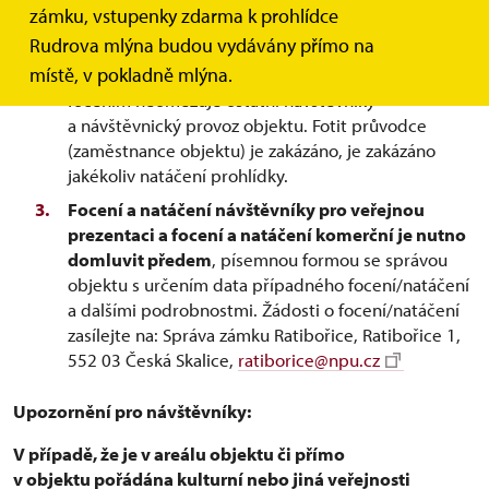
zámku, vstupenky zdarma k prohlídce
vlastní potřebu je umožněno na prohlídkové
Rudrova mlýna budou vydávány přímo na
trase
Rudrův mlýn
,
Vodní mandl
a
Staré
místě, v pokladně mlýna.
bělidlo
, a to pouze za předpokladu, že návštěvník
focením neomezuje ostatní návštěvníky
a návštěvnický provoz objektu. Fotit průvodce
(zaměstnance objektu) je zakázáno, je zakázáno
jakékoliv natáčení prohlídky.
Focení a natáčení návštěvníky pro veřejnou
prezentaci a focení a natáčení komerční je nutno
domluvit předem
, písemnou formou se správou
objektu s určením data případného focení/natáčení
a dalšími podrobnostmi. Žádosti o focení/natáčení
zasílejte na: Správa zámku Ratibořice, Ratibořice 1,
552 03 Česká Skalice,
ratiborice@npu.cz
Upozornění pro návštěvníky:
V případě, že je v areálu objektu či přímo
v objektu pořádána kulturní nebo jiná veřejnosti