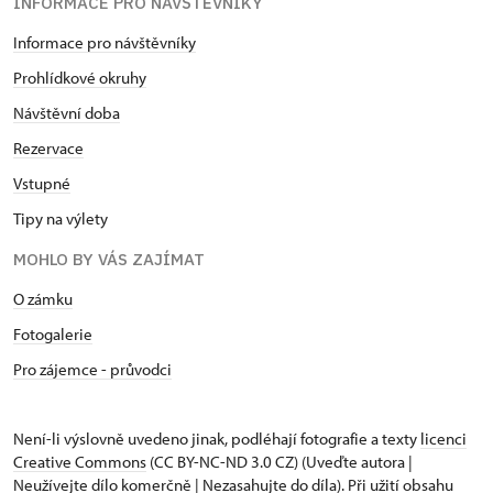
INFORMACE PRO NÁVŠTĚVNÍKY
Informace pro návštěvníky
Prohlídkové okruhy
Návštěvní doba
Rezervace
Vstupné
Tipy na výlety
MOHLO BY VÁS ZAJÍMAT
O zámku
Fotogalerie
Pro zájemce - průvodci
Není-li výslovně uvedeno jinak, podléhají fotografie a texty
licenci
Creative Commons
(CC BY-NC-ND 3.0 CZ) (Uveďte autora |
Neužívejte dílo komerčně | Nezasahujte do díla). Při užití obsahu