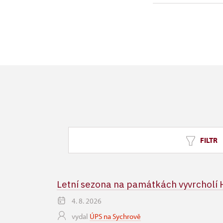
2023 jme
FILTR
Letní sezona na památkách vyvrcholí
4. 8. 2026
vydal
ÚPS na Sychrově