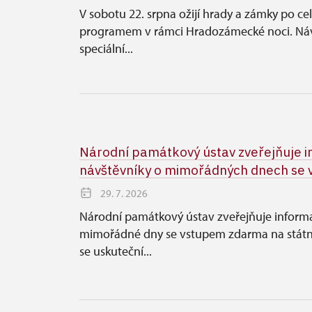
V sobotu 22. srpna ožijí hrady a zámky po ce
programem v rámci Hradozámecké noci. Návš
speciální...
Národní památkový ústav zveřejňuje 
návštěvníky o mimořádných dnech se 
29. 7. 2026
Národní památkový ústav zveřejňuje inform
mimořádné dny se vstupem zdarma na stát
se uskuteční...