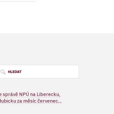
 do 31. 3. 2024,
ízení.
HLEDAT
 správě NPÚ na Liberecku,
ubicku za měsíc červenec...