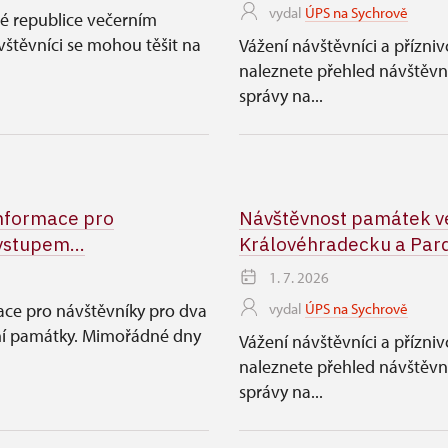
vydal
ÚPS na Sychrově
lé republice večerním
těvníci se mohou těšit na
Vážení návštěvníci a přízni
naleznete přehled návštěv
správy na...
informace pro
Návštěvnost památek ve
vstupem...
Královéhradecku a Pard
1. 7. 2026
ace pro návštěvníky pro dva
vydal
ÚPS na Sychrově
ní památky. Mimořádné dny
Vážení návštěvníci a přízni
naleznete přehled návštěv
správy na...