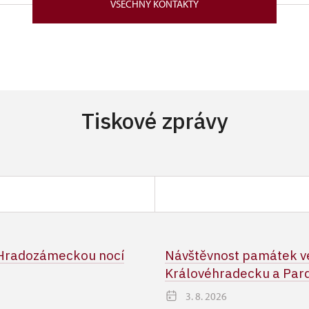
VŠECHNY KONTAKTY
nován kastelánem státního zámku Náchod na dobu určitou –
nebo do nástupu nového kastelána po řádném výběrovém ř
Tiskové zprávy
 Hradozámeckou nocí
Návštěvnost památek ve
Královéhradecku a Pard
3. 8. 2026