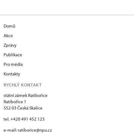
Domů
Akce
Zprávy
Publikace
Pro média
Kontakty
RYCHLÝ KONTAKT
státní zámek Ratibořice
Ratibořice 1
552 03 Česká Skalice
tel. +420 491 452 123
e-mail: ratiborice@npu.cz