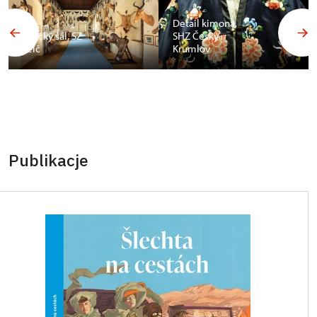
Detail kimona,
Africký sál, SZ
SHZ Český
Telč
Krumlov
Publikacje