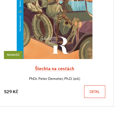
NOWOŚĆ
Šlechta na cestách
PhDr. Peter Demeter, Ph.D. (ed.)
529 Kč
DETAL